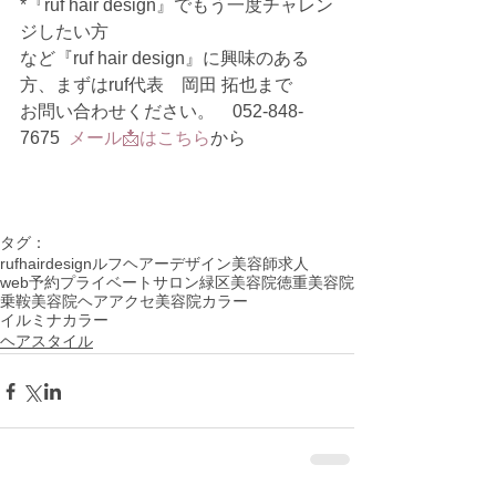
*『ruf hair design』でもう一度チャレン
ジしたい方
など『ruf hair design』に興味のある
方、まずはruf代表　岡田 拓也まで
お問い合わせください。　052-848-
7675  
メール📩はこちら
から
タグ：
rufhairdesign
ルフヘアーデザイン
美容師求人
web予約
プライベートサロン
緑区美容院
徳重美容院
乗鞍美容院
ヘアアクセ
美容院
カラー
イルミナカラー
ヘアスタイル