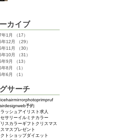
ーカイブ
17年1月
（17）
17件の記事
16年12月
（29）
29件の記事
16年11月
（30）
30件の記事
16年10月
（31）
31件の記事
16年9月
（13）
13件の記事
16年8月
（1）
1件の記事
16年6月
（1）
1件の記事
グサーチ
ice
hair
mirror
photo
primp
ruf
airdesign
web予約
イラッシュ
アイリスト求人
クセサリー
イルミナカラー
プリス
カラー
ギフト
クリスマス
リスマスプレゼント
レクトショップ
ダイエット