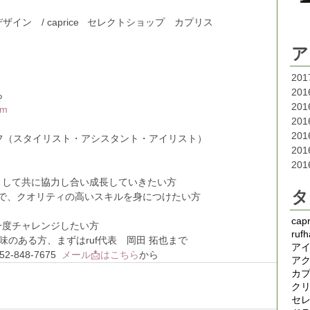
アーデザイン　/ caprice   セレクトショップ　カプリス
ア
20
20
ら
20
om
20
20
フ（スタイリスト・アシスタント・アイリスト）
20
20
n』の仲間として共に協力し合い成長していきたい方
タ
きで、クオリティの高いスキルを身につけたい方
capr
』でもう一度チャレンジしたい方
rufh
gn』に興味のある方、まずはruf代表　岡田 拓也まで
ア
48-7675  
メール📩はこちら
から
ア
カ
ク
セ