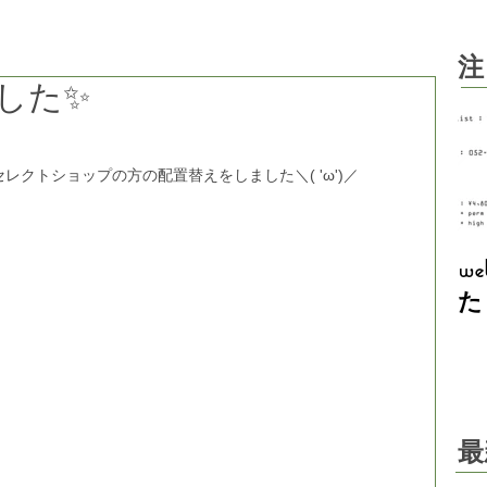
注
した✨
レクトショップの方の配置替えをしました＼( 'ω')／
w
た
最