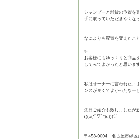
シャンプーと雑貨の位置を
手に取っていただきやくな
なによりも配置を変えたこ
✨
お客様にもゆっくりと商品
してみてよかったと思います
私はオーナーに言われたま
ンスが良くてよかったなーと
先日ご紹介も致しましたが
(((o(*ﾟ▽ﾟ*)o)))♡
〒458-0004　名古屋市緑区