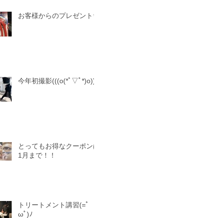
お客様からのプレゼント✨
今年初撮影(((o(*ﾟ▽ﾟ*)o)))
とってもお得なクーポンは
1月まで！！
トリートメント講習(=ﾟ
ωﾟ)ﾉ