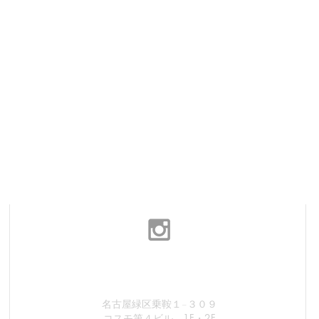
Follow us on
名古屋緑区乗鞍１−３０９
1F・2F
コスモ第４ビル