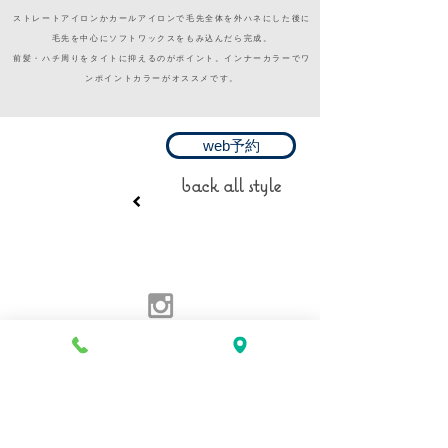
ストレートアイロンかカールアイロンで毛先全体を外ハネにした後に
毛先を中心にソフトワックスをもみ込んだら完成。
前髪・ハチ周りをタイトに抑えるのがポイント。インナーカラーでワ
ンポイントカラーがオススメです。
web予約
back all style
Follow us on
名古屋緑区乗鞍１−３０９
コスモ第４ビル
1F・2F
地下鉄桜通線
徳重駅より徒歩5分
hair tel ​052-848-7675
esthethic tel ​052-848-7111