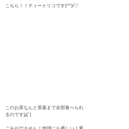
こちら！！ティートリコです(^^)/♡
このお茶なんと茶葉まで全部食べられ
るのです|дﾟ)
ごみがでません！地球にも優しい！素