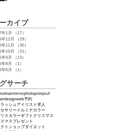
ーカイブ
17年1月
（17）
17件の記事
16年12月
（29）
29件の記事
16年11月
（30）
30件の記事
16年10月
（31）
31件の記事
16年9月
（13）
13件の記事
16年8月
（1）
1件の記事
16年6月
（1）
1件の記事
グサーチ
ice
hair
mirror
photo
primp
ruf
airdesign
web予約
イラッシュ
アイリスト求人
クセサリー
イルミナカラー
プリス
カラー
ギフト
クリスマス
リスマスプレゼント
レクトショップ
ダイエット