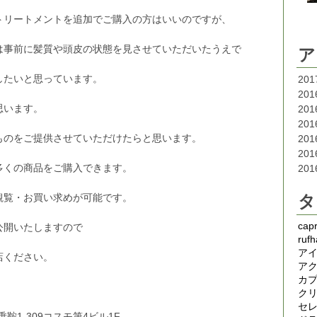
トリートメントを追加でご購入の方はいいのですが、
は事前に髪質や頭皮の状態を見させていただいたうえで
ア
したいと思っています。
20
20
思います。
20
20
ものをご提供させていただけたらと思います。
20
20
多くの商品をご購入できます。
20
タ
観覧・お買い求めが可能です。
capr
公開いたしますので
rufh
ア
店ください。
ア
カ
。
ク
セ
乗鞍1-309コスモ第4ビル1F