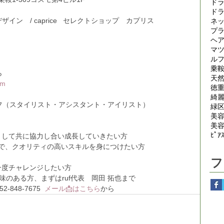
ド
ド
アーデザイン　/ caprice   セレクトショップ　カプリス
ネ
プ
ヘ
マ
ル
乗
ら
天
om
徳
綺
フ（スタイリスト・アシスタント・アイリスト）
緑
美
美
ﾋﾟｱ
n』の仲間として共に協力し合い成長していきたい方
きで、クオリティの高いスキルを身につけたい方
フ
』でもう一度チャレンジしたい方
gn』に興味のある方、まずはruf代表　岡田 拓也まで
48-7675  
メール📩はこちら
から