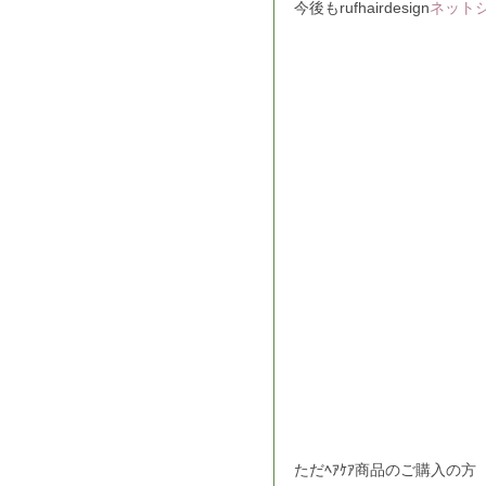
今後もrufhairdesign
ネット
ただﾍｱｹｱ商品のご購入の方