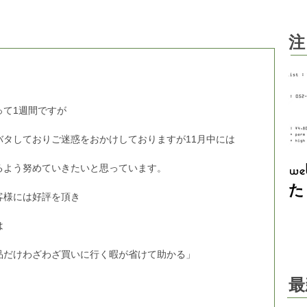
注
って1週間ですが
バタしておりご迷惑をおかけしておりますが11月中には
w
るよう努めていきたいと思っています。
た
客様には好評を頂き
は
品だけわざわざ買いに行く暇が省けて助かる」
最
。