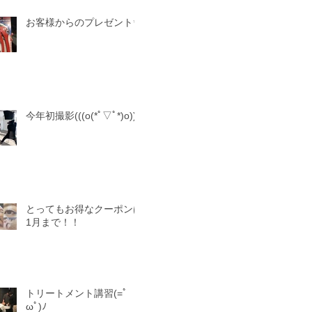
お客様からのプレゼント✨
今年初撮影(((o(*ﾟ▽ﾟ*)o)))
とってもお得なクーポンは
1月まで！！
トリートメント講習(=ﾟ
ωﾟ)ﾉ