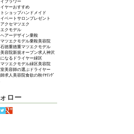
ライフラワー
ライヤーおすすめ
ットショップ
ハンドメイド
ライベートサロン
プレゼント
アアクセ
マツエク
ツエクモデル
フヘアーデザイン
乗鞍
鞍マツエクモデル
乗鞍美容院
然石
徳重
徳重マツエクモデル
重美容院
新規オープン
求人
神沢
麗になるドライヤー
緑区
区マツエクモデル
緑区美容院
容室
美容師の選ぶドライヤー
容師求人
美容院
食欲の秋
ｲﾔﾘﾝｸﾞ
ｽ
ォロー